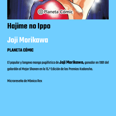
Hajime no Ippo
Joji Morikawa
PLANETA CÓMIC
El popular y longevo manga pugilístico de
Joji Morikawa,
ganador en 1991 del
galardón al Mejor Shonen en la 15.ª Edición de los Premios Kodansha.
Microreseña de Mònica Rex