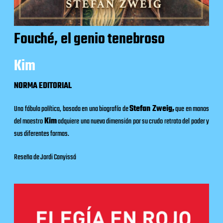
Fouché, el genio tenebroso
Kim
NORMA EDITORIAL
Una fábula política, basada en una biografía de
Stefan Zweig,
que en manos
del maestro
Kim
adquiere una nueva dimensión por su crudo retrato del poder y
sus diferentes formas.
Reseña de Jordi Canyissá