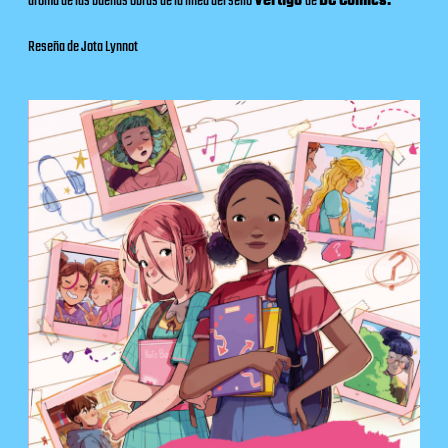
aroma de las buenas obras de la línea
del sello
Vértigo
de
DC Comics.
Reseña de Jota Lynnot