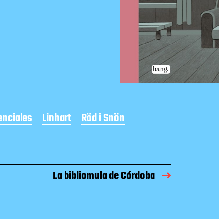
enciales
Linhart
Röd i Snön
La bibliomula de Córdoba