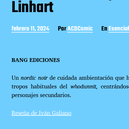
Linhart
F
febrero 11, 2024
Por
ACDComic
En
Esencia
e
c
h
a
BANG EDICIONES
d
e
l
Un
nordic noir
de cuidada ambientación que hac
a
e
tropos habituales del
whodunnit,
centrándos
n
personajes secundarios.
t
r
a
Reseña de Iván Galiano
d
a