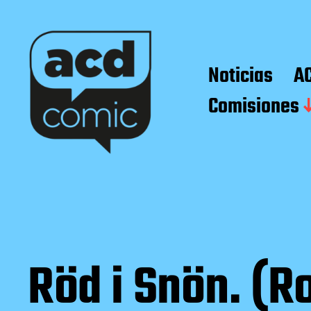
Noticias
A
Comisiones
Röd i Snön. (Ro