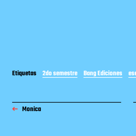
Etiquetas
2do semestre
Bang Ediciones
es
Monica