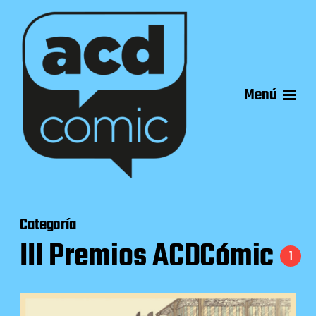
Menú
Categoría
III Premios ACDCómic
1