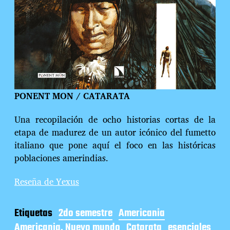
PONENT MON / CATARATA
Una recopilación de ocho historias cortas de la
etapa de madurez de un autor icónico del fumetto
italiano que pone aquí el foco en las históricas
poblaciones amerindias.
Reseña de Yexus
Etiquetas
2do semestre
Americania
Americania. Nuevo mundo
Catarata
esenciales