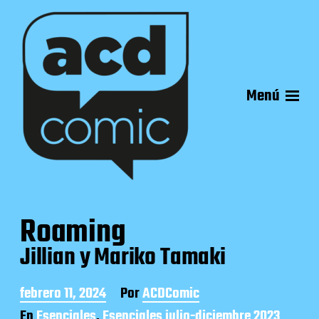
Menú
Roaming
Jillian y Mariko Tamaki
F
febrero 11, 2024
Por
ACDComic
e
En
Esenciales
,
Esenciales julio-diciembre 2023