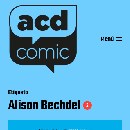
Menú
Etiqueta
Alison Bechdel
2