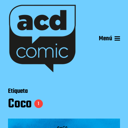
Menú
Etiqueta
Coco
1