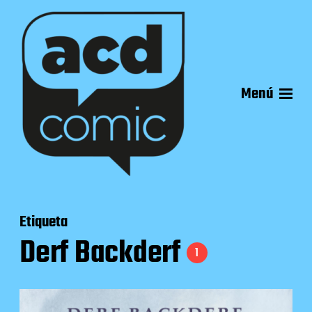
Menú
Etiqueta
Derf Backderf
1