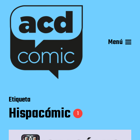
Menú
Etiqueta
Hispacómic
1