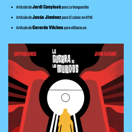
Artículo de
Jordi Canyissà
para
La Vanguardia
Artículo de
Jesús Jiménez
para
El cómic en RTVE
Artículo de
Gerardo Vilches
para
elDiario.es