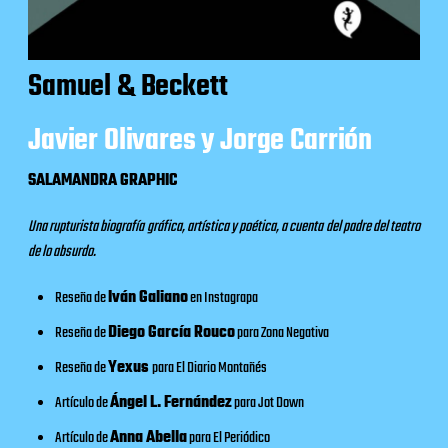
Samuel & Beckett
Javier Olivares y Jorge Carrión
SALAMANDRA GRAPHIC
Una rupturista biografía gráfica, artística y poética, a cuenta del padre del teatro
de lo absurdo.
Reseña de
Iván Galiano
en
Instagrapa
Reseña de
Diego García Rouco
para
Zona Negativa
Reseña de
Yexus
para
El Diario Montañés
Artículo de
Ángel L. Fernández
para
Jot Down
Artículo de
Anna Abella
para
El Periódico