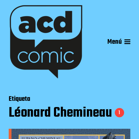
Menú
Etiqueta
Léonard Chemineau
1