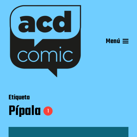
Menú
Etiqueta
Pípala
1