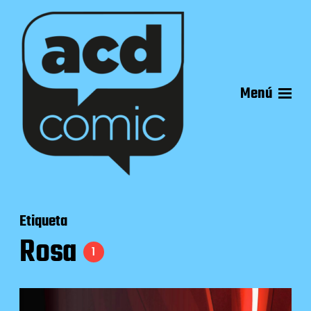
Menú
Etiqueta
Rosa
1