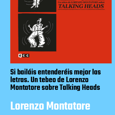
Si bailáis entenderéis mejor las
letras. Un tebeo de Lorenzo
Montatore sobre Talking Heads
Lorenzo Montatore