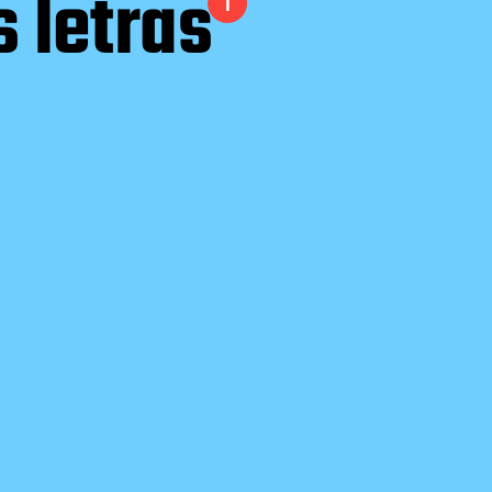
s letras
1