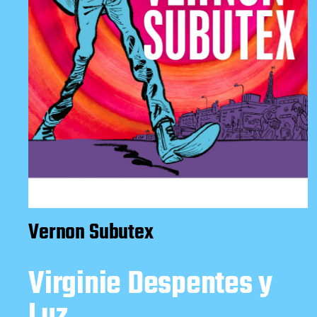
Vernon Subutex
Virginie Despentes y
Luz