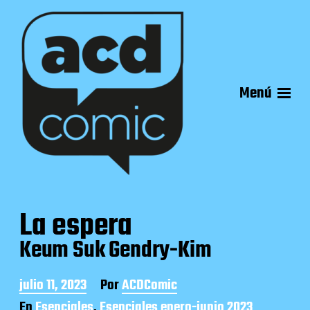
Menú
La espera
Keum Suk Gendry-Kim
F
julio 11, 2023
Por
ACDComic
e
En
Esenciales
,
Esenciales enero-junio 2023