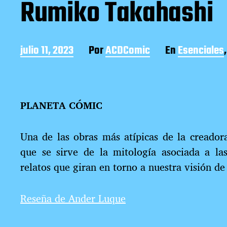
Rumiko Takahashi
F
julio 11, 2023
Por
ACDComic
En
Esenciales
e
c
h
a
PLANETA CÓMIC
d
e
l
Una de las obras más atípicas de la creado
a
e
que se sirve de la mitología asociada a las
n
relatos que giran en torno a nuestra visión de
t
r
a
Reseña de Ander Luque
d
a