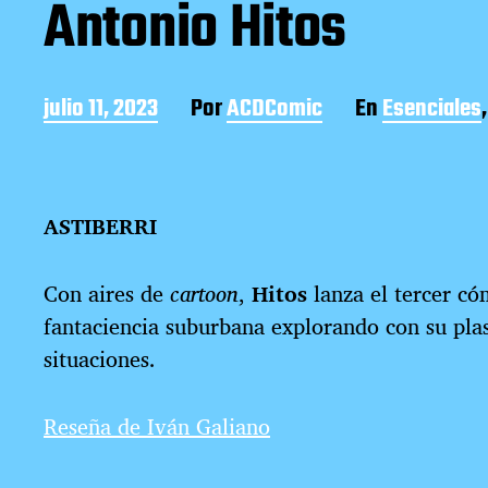
Antonio Hitos
F
julio 11, 2023
Por
ACDComic
En
Esenciales
e
c
h
a
ASTIBERRI
d
e
l
Con aires de
cartoon
,
Hitos
lanza el tercer cóm
a
e
fantaciencia suburbana explorando con su pla
n
situaciones.
t
r
a
Reseña de Iván Galiano
d
a