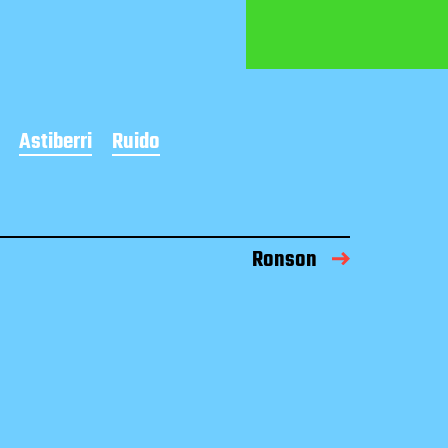
Astiberri
Ruido
Ronson