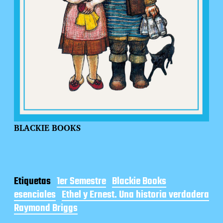
BLACKIE BOOKS
Etiquetas
1er Semestre
Blackie Books
esenciales
Ethel y Ernest. Una historia verdadera
Raymond Briggs