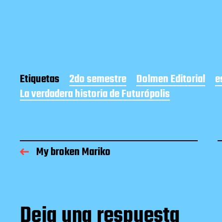
Etiquetas
2do semestre
Dolmen Editorial
e
La verdadera historia de Futurópolis
My broken Mariko
Deja una respuesta