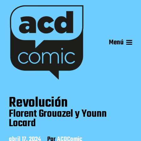
Menú
Revolución
Florent Grouazel y Younn
Locard
F
abril 17, 2024
Por
ACDComic