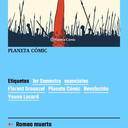
PLANETA CÓMIC
Etiquetas
1er Semestre
esenciales
Florent Grouazel
Planeta Cómic
Revolución
Younn Locard
Romeo muerto