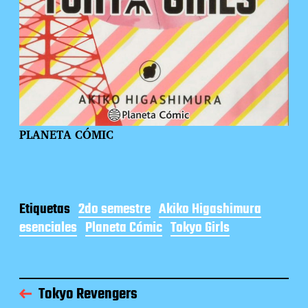
PLANETA CÓMIC
Etiquetas
2do semestre
Akiko Higashimura
esenciales
Planeta Cómic
Tokyo Girls
Tokyo Revengers