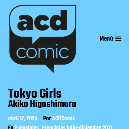
Menú
Tokyo Girls
Akiko Higashimura
F
abril 17, 2024
Por
ACDComic
e
En
Esenciales
,
Esenciales julio-diciembre 2021