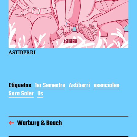
ASTIBERRI
Etiquetas
1er Semestre
Astiberri
esenciales
Sara Soler
Us
Warburg & Beach