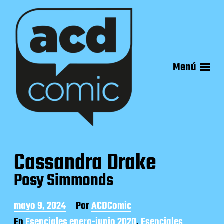
Menú
Cassandra Drake
Posy Simmonds
F
mayo 9, 2024
Por
ACDComic
e
En
Esenciales enero-junio 2020
,
Esenciales