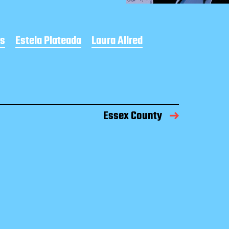
es
Estela Plateada
Laura Allred
Essex County