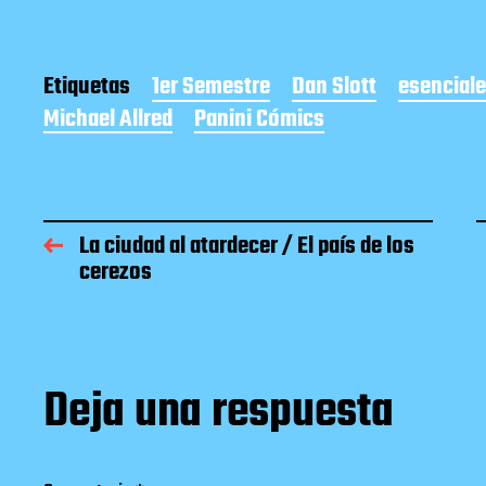
Etiquetas
1er Semestre
Dan Slott
esencial
Michael Allred
Panini Cómics
La ciudad al atardecer / El país de los
cerezos
Deja una respuesta