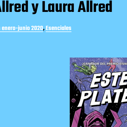
llred y Laura Allred
s enero-junio 2020
,
Esenciales