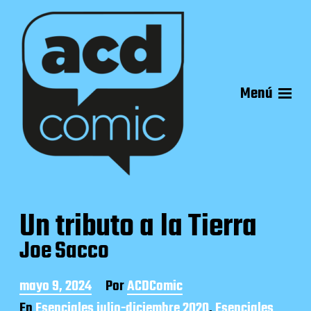
Menú
Un tributo a la Tierra
Joe Sacco
F
mayo 9, 2024
Por
ACDComic
e
En
Esenciales julio-diciembre 2020
,
Esenciales