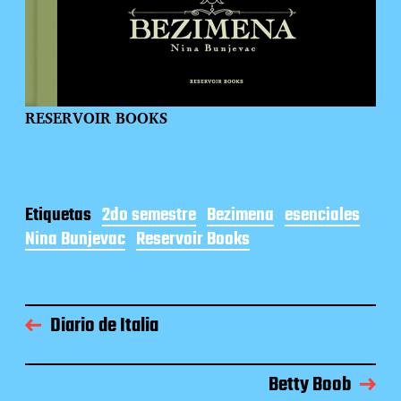
RESERVOIR BOOKS
Etiquetas
2do semestre
Bezimena
esenciales
Nina Bunjevac
Reservoir Books
Diario de Italia
Betty Boob