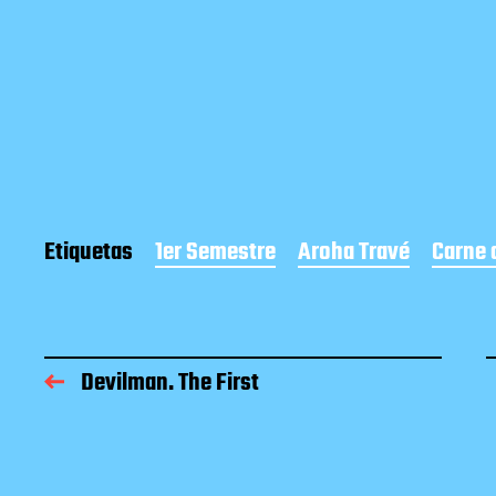
Etiquetas
1er Semestre
Aroha Travé
Carne 
Devilman. The First