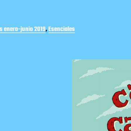
s enero-junio 2019
,
Esenciales