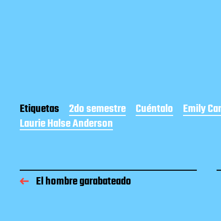
Etiquetas
2do semestre
Cuéntalo
Emily Car
Laurie Halse Anderson
El hombre garabateado