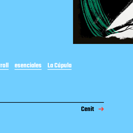
roll
esenciales
La Cúpula
Cenit