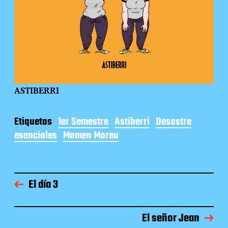
ASTIBERRI
Etiquetas
1er Semestre
Astiberri
Desastre
esenciales
Mamen Moreu
El día 3
El señor Jean