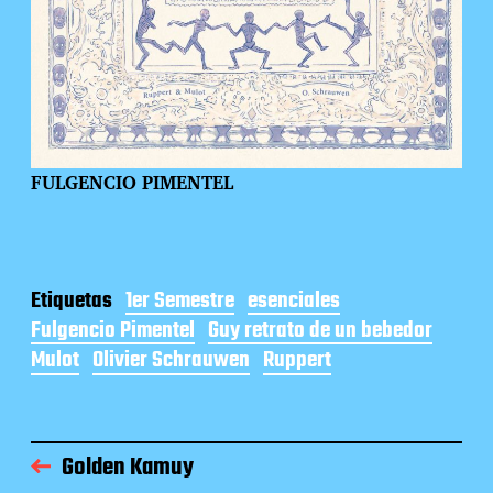
FULGENCIO PIMENTEL
Etiquetas
1er Semestre
esenciales
Fulgencio Pimentel
Guy retrato de un bebedor
Mulot
Olivier Schrauwen
Ruppert
Golden Kamuy