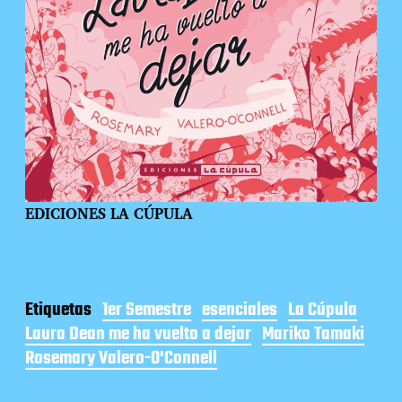
EDICIONES LA CÚPULA
Etiquetas
1er Semestre
esenciales
La Cúpula
Laura Dean me ha vuelto a dejar
Mariko Tamaki
Rosemary Valero-O'Connell