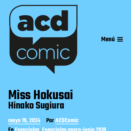
Menú
Miss Hokusai
Hinako Sugiura
F
mayo 19, 2024
Por
ACDComic
e
En
Esenciales
,
Esenciales enero-junio 2018