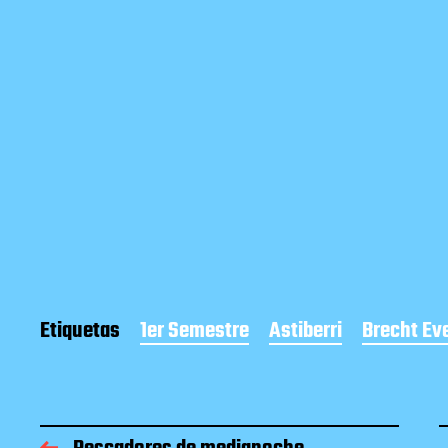
Etiquetas
1er Semestre
Astiberri
Brecht Ev