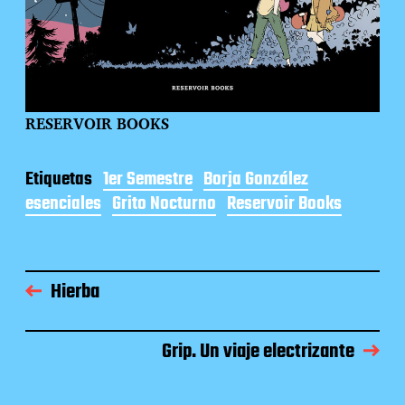
RESERVOIR BOOKS
Etiquetas
1er Semestre
Borja González
esenciales
Grito Nocturno
Reservoir Books
Hierba
Grip. Un viaje electrizante