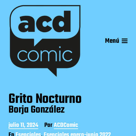
Menú
Grito Nocturno
Borja González
F
julio 11, 2024
Por
ACDComic
e
En
Esenciales
,
Esenciales enero-junio 2022