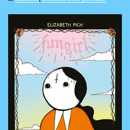
c
h
a
d
e
l
a
e
n
t
r
a
d
a