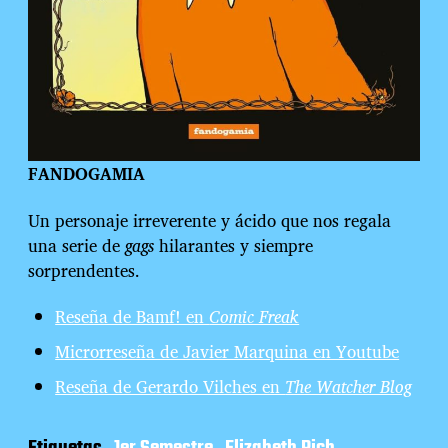
FANDOGAMIA
Un personaje irreverente y ácido que nos regala
una serie de
gags
hilarantes y siempre
sorprendentes.
Reseña de Bamf! en
Comic Freak
Microrreseña de Javier Marquina en Youtube
Reseña de Gerardo Vilches en
The Watcher Blog