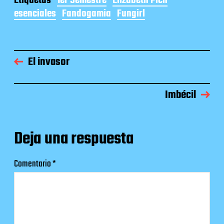
Etiquetas
1er Semestre
Elizabeth Pich
esenciales
Fandogamia
Fungirl
El invasor
Imbécil
Deja una respuesta
Comentario
*