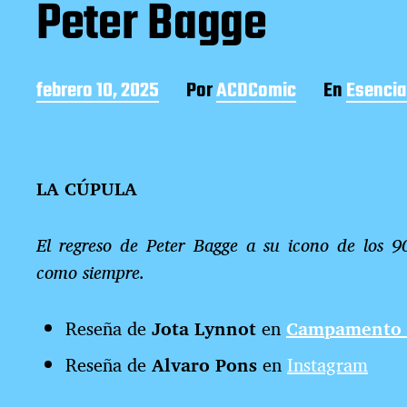
Peter Bagge
F
febrero 10, 2025
Por
ACDComic
En
Esencia
e
c
h
a
LA CÚPULA
d
e
l
El regreso de Peter Bagge a su icono de los 90
a
e
como siempre.
n
t
Reseña de
Jota Lynnot
en
Campamento 
r
a
Reseña de
Alvaro Pons
en
Instagram
d
a