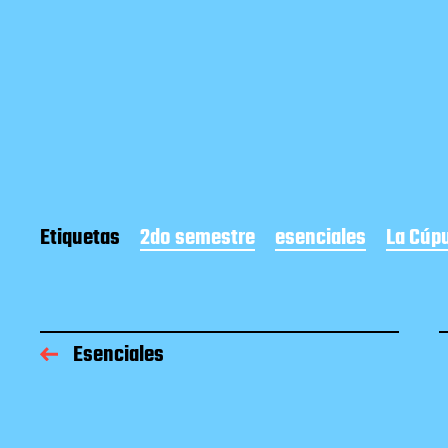
Etiquetas
2do semestre
esenciales
La Cúp
Esenciales