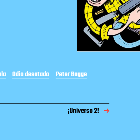
ula
Odio desatado
Peter Bagge
¡Universo 2!