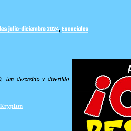
les julio-diciembre 2024
,
Esenciales
, tan descreído y divertido
Krypton