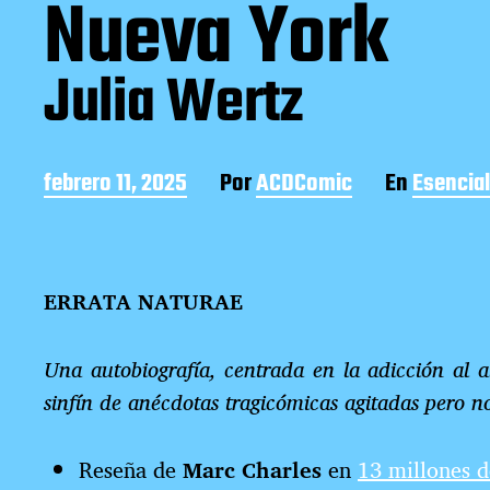
Nueva York
Julia Wertz
F
febrero 11, 2025
Por
ACDComic
En
Esencia
e
c
h
a
ERRATA NATURAE
d
e
l
Una autobiografía, centrada en la adicción al 
a
e
sinfín de anécdotas tragicómicas agitadas pero no
n
t
Reseña de
Marc Charles
en
13 millones d
r