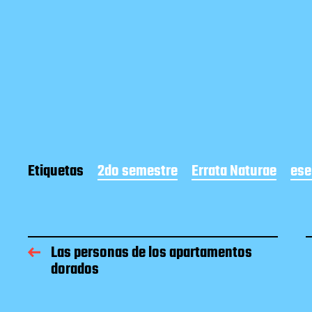
Etiquetas
2do semestre
Errata Naturae
ese
Las personas de los apartamentos
dorados