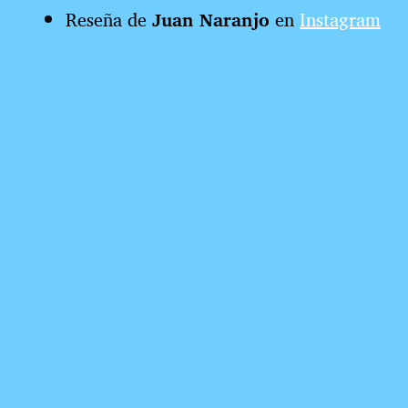
a
Reseña de
Juan Naranjo
en
Instagram
d
a