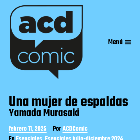
Menú
Una mujer de espaldas
Yamada Murasaki
F
febrero 11, 2025
Por
ACDComic
e
En
Esenciales
,
Esenciales julio-diciembre 2024