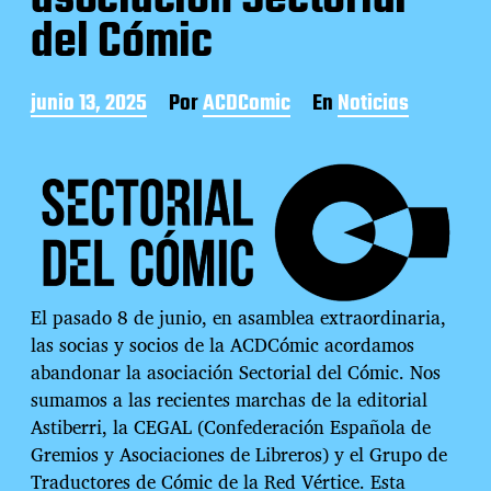
del Cómic
F
junio 13, 2025
Por
ACDComic
En
Noticias
e
c
h
a
d
e
l
a
e
El pasado 8 de junio, en asamblea extraordinaria,
n
t
las socias y socios de la ACDCómic acordamos
r
abandonar la asociación Sectorial del Cómic. Nos
a
sumamos a las recientes marchas de la editorial
d
Astiberri, la CEGAL (Confederación Española de
a
Gremios y Asociaciones de Libreros) y el Grupo de
Traductores de Cómic de la Red Vértice. Esta