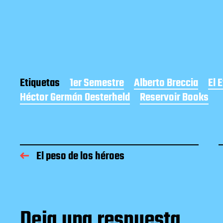
Etiquetas
1er Semestre
Alberto Breccia
El 
Héctor Germán Oesterheld
Reservoir Books
El peso de los héroes
Deja una respuesta