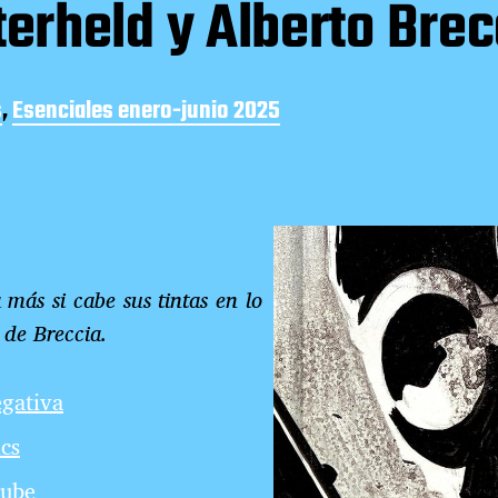
erheld y Alberto Brec
s
,
Esenciales enero-junio 2025
 más si cabe sus tintas en lo
o de Breccia.
gativa
cs
ube