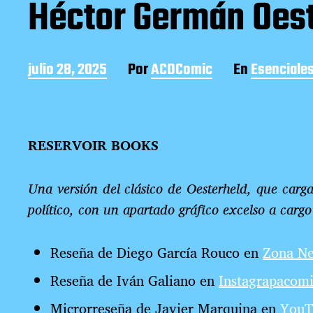
Héctor Germán Oest
F
julio 28, 2025
Por
ACDComic
En
Esenciale
e
c
h
a
RESERVOIR BOOKS
d
e
l
Una versión del clásico de Oesterheld, que carga
a
e
político, con un apartado gráfico excelso a carg
n
t
Reseña de Diego García Rouco en
Zona Ne
r
a
Reseña de Iván Galiano en
Instagrapacomi
d
a
Microrreseña de Javier Marquina en
YouT