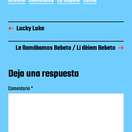
Brúfalo
esenciales
La Cúpula
Luces
Lucky Luke
Le llamábamos Bebeto / Li dèiem Bebeto
Deja una respuesta
Comentario
*