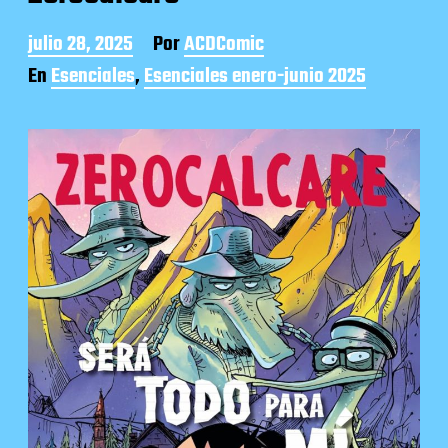
F
julio 28, 2025
Por
ACDComic
e
En
Esenciales
,
Esenciales enero-junio 2025
c
h
a
d
e
l
a
e
n
t
r
a
d
a