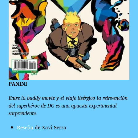
PANINI
Entre la buddy movie y el viaje lisérgico la reinvención
del superhéroe de DC es una apuesta experimental
sorprendente.
Reseña
de Xavi Serra