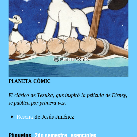
PLANETA CÓMIC
El clásico de Tezuka, que inspiró la película de Disney,
se publica por primera vez.
Reseña
de Jesús Jiménez
Etiquetas
2do semestre
esenciales