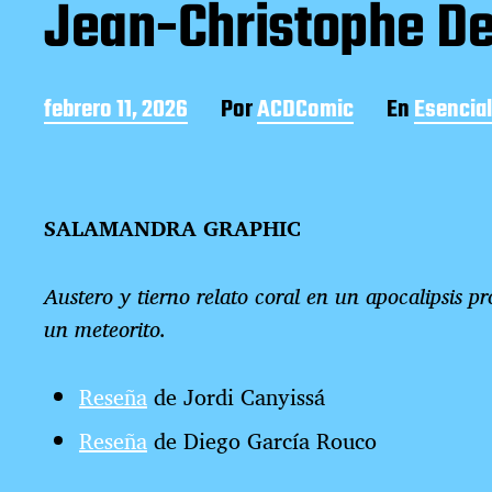
Jean-Christophe D
F
febrero 11, 2026
Por
ACDComic
En
Esencia
e
c
h
a
SALAMANDRA GRAPHIC
d
e
l
Austero y tierno relato coral en un apocalipsis 
a
e
un meteorito.
n
t
Reseña
de Jordi Canyissá
r
a
Reseña
de Diego García Rouco
d
a