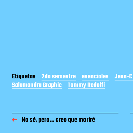
Etiquetas
2do semestre
esenciales
Jean-C
Salamandra Graphic
Tommy Redolfi
No sé, pero… creo que moriré