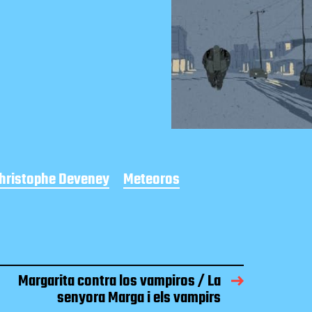
hristophe Deveney
Meteoros
Margarita contra los vampiros / La
senyora Marga i els vampirs