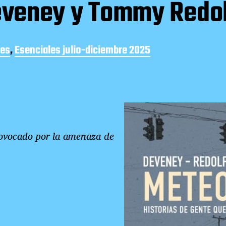
eveney y Tommy Redol
les
,
Esenciales julio-diciembre 2025
provocado por la amenaza de