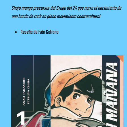
Shojo manga precursor del Grupo del 24 que narra el nacimiento de
una banda de rock en pleno movimiento contracultural
Reseña
de Iván Galiano