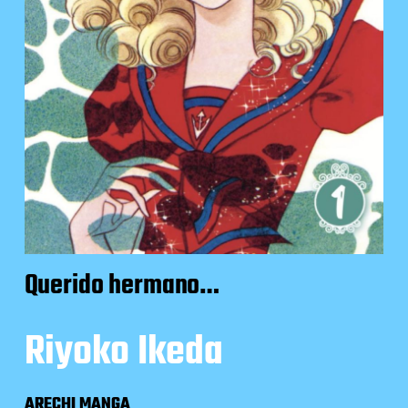
Querido hermano…
Riyoko Ikeda
ARECHI MANGA