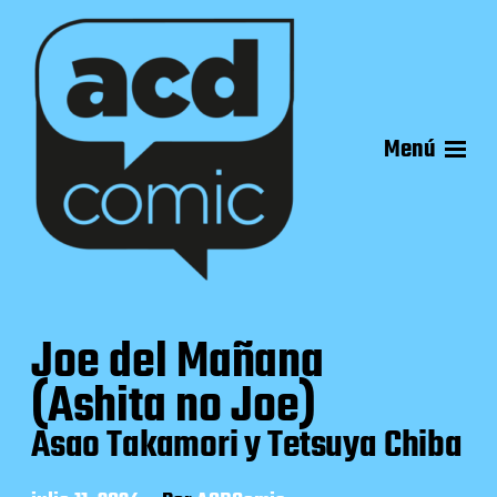
Menú
Joe del Mañana
(Ashita no Joe)
Asao Takamori y Tetsuya Chiba