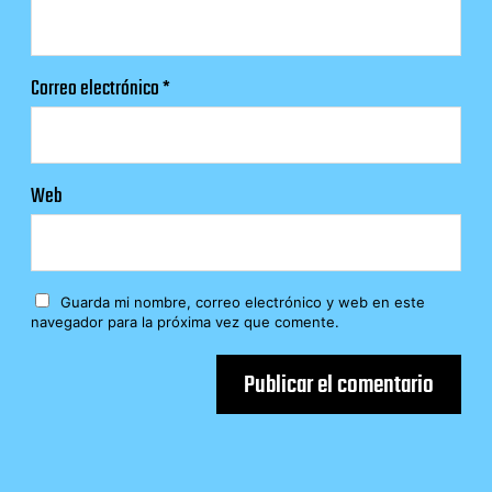
Correo electrónico
*
Web
Guarda mi nombre, correo electrónico y web en este
navegador para la próxima vez que comente.