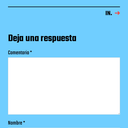
IN.
Deja una respuesta
Comentario
*
Nombre
*