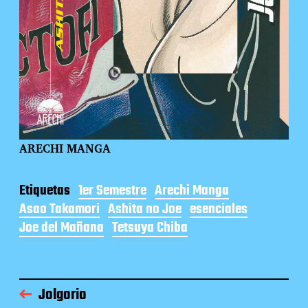
ARECHI MANGA
Etiquetas
1er Semestre
Arechi Manga
Asao Takamori
Ashita no Joe
esenciales
Joe del Mañana
Tetsuya Chiba
Jolgorio