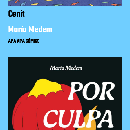
Cenit
María Medem
APA APA CÓMICS