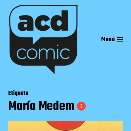
Menú
Etiqueta
María Medem
3